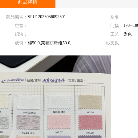
商品详情
SPU12025056092501
商品编号：
别名：
170--1
空差：
门幅：
织法：
工艺：
染色
成份：
棉50.0,莱赛尔纤维50.0,
纱支数：