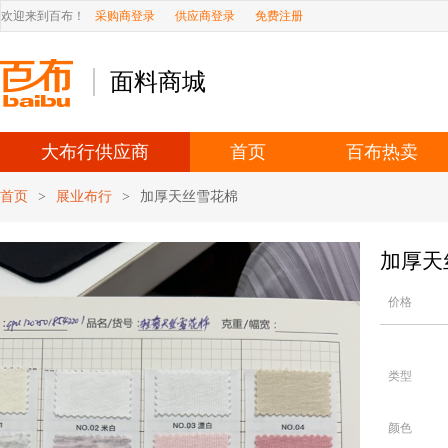
欢迎来到百布！
采购商登录
供应商登录
免费注册
面料商城
大布行供应商
首页
百布热卖
首页
>
展业布行
>
加厚天丝雪花棉
加厚天
价格
类型
颜色